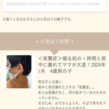
鍼灸院/草加/小児はり/子育てのママのカラダサポート(@anbirusayaka)がシェアした投稿
０歳７ヶ月のお子さんの小児はりの様子です。
小児はり症例
＜夜驚症＞寝る前の１時間と夜
中に暴れてママが大変！2024年
1月 4歳男の子
夜泣きとは違い、
夜中に突然暴れたりする「夜驚症」。
本人は意識がなく、何が起きているのか分か
っていません。
そのため、お子さんよりも、そばで見守るマ
マやパパの方がとても大変です。