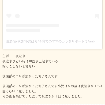
鍼灸院/草加/小児はり/子育てのママのカラダサポート(@anbirusayaka)がシェアした投稿
主訴 夜泣き
夜泣きひどい時は10回以上起きている
抱っこしないと寝ない
後頭部のこりが強かったお子さんです
後頭部のこりが強かったお子さんです小児はりの後は夜泣きが１〜3
回くらいに減りました。
その後も続けていただいて夜泣きが１回に減りました。